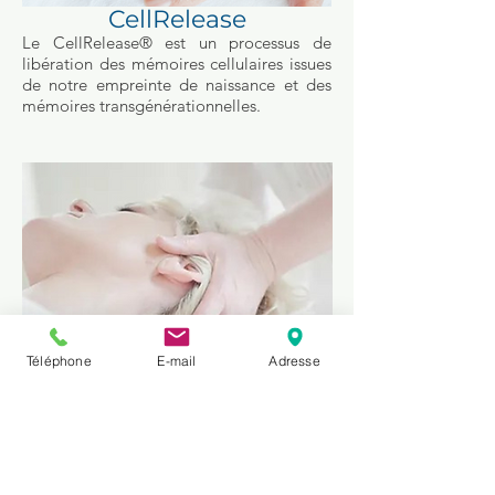
CellRelease
Le CellRelease® est un processus de
libération des mémoires cellulaires issues
de notre empreinte de naissance et des
mémoires transgénérationnelles.
Téléphone
E-mail
Adresse
Réflexologie Crânio-Sacrée
La réflexologie crânio-sacrée est une
technique douce, simple et complète
d’ostéopathie fluidique